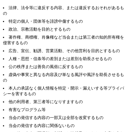
法律、法令等に違反する内容、または違反するおそれがあるも
の
特定の個人・団体等を誹謗中傷するもの
政治、宗教活動を目的とするもの
著作権、商標権、肖像権など当会または第三者の知的所有権を
侵害するもの
広告、宣伝、勧誘、営業活動、その他営利を目的とするもの
人種・思想・信条等の差別または差別を助長させるもの
公の秩序または善良の風俗に反するもの
虚偽や事実と異なる内容及び単なる風評や風評を助長させるも
の
本人の承諾なく個人情報を特定・開示・漏えいする等プライバ
シーを害するもの
他の利用者、第三者等になりすますもの
有害なプログラム等
当会の発信する内容の一部又は全部を改変するもの
当会の発信する内容に関係ないもの