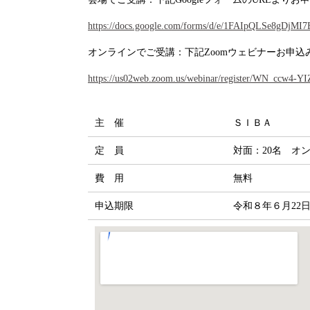
https://docs.google.com/forms/d/e/1FAIpQLSe8gD
オンラインでご受講：下記Zoomウェビナーお申込
https://us02web.zoom.us/webinar/register/WN_ccw4-
主 催
ＳＩＢＡ
定 員
対面：20名 オン
費 用
無料
申込期限
令和８年６月22