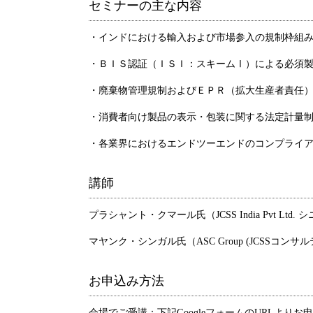
セミナーの主な内容
・インドにおける輸入および市場参入の規制枠組
・ＢＩＳ認証（ＩＳＩ：スキームⅠ）による必須
・廃棄物管理規制およびＥＰＲ（拡大生産者責任
・消費者向け製品の表示・包装に関する法定計量
・各業界におけるエンドツーエンドのコンプライ
講師
プラシャント・クマール氏（JCSS India Pvt Ltd
マヤンク・シンガル氏（ASC Group (JCSSコンサ
お申込み方法
会場でご受講：下記GoogleフォームのURLよ