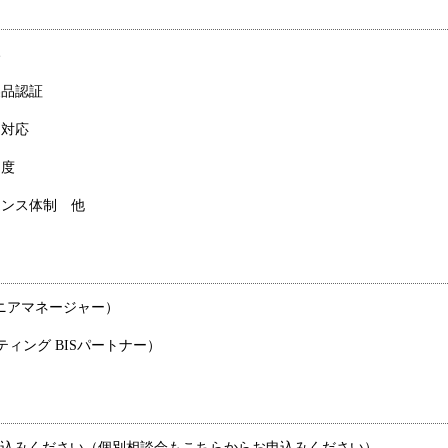
み
製品認証
）対応
制度
アンス体制 他
. シニアマネージャー）
ルティング BISパートナー）
りお申込みください（個別相談会もこちらからお申込みください）。