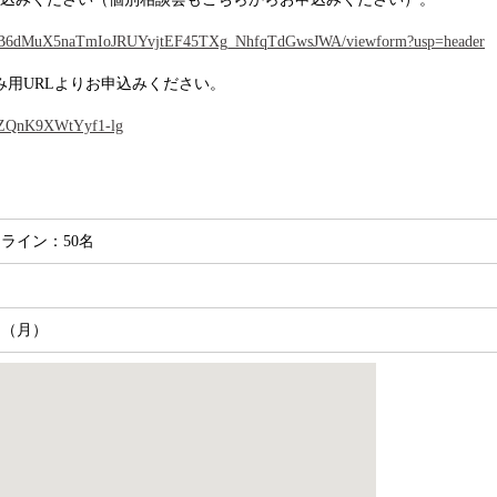
jMI7B6dMuX5naTmIoJRUYvjtEF45TXg_NhfqTdGwsJWA/viewform?usp=header
み用URLよりお申込みください。
YIZQnK9XWtYyf1-lg
ライン：50名
日（月）