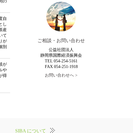
間の
。
度自
とし
原産
いて
ご相談・お問い合わせ
りが
個別
公益社団法人
静岡県国際経済振興会
TEL 054-254-5161
談が
FAX 054-251-1918
ルや
お問い合わせへ >
が得
SIBA について