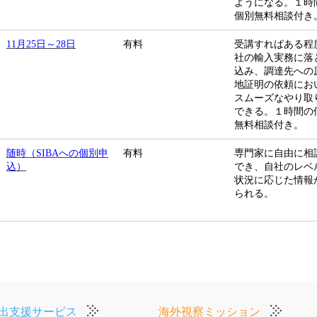
ようになる。１時
個別無料相談付き
11月25日～28日
有料
受講すればある程
社の輸入実務に落
込み、調達先への
地証明の依頼にお
スムーズなやり取
できる。
１時間の
無料相談付き。
随時
（SIBAへの個別申
有料
専門家に自由に相
込）
でき、自社のレベ
状況に応じた情報
られる。
出支援サービス
海外視察ミッション