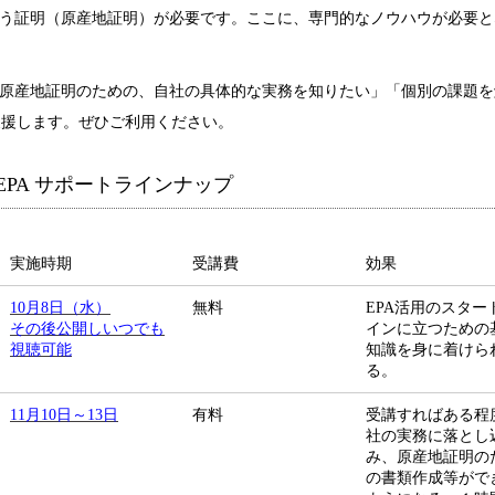
いう証明（原産地証明）が必要です。ここに、専門的なノウハウが必要と
「原産地証明のための、自社の具体的な実務を知りたい」「個別の課題を
支援します。ぜひご利用ください。
A EPA サポートラインナップ
実施時期
受講費
効果
10月8日（水）
無料
EPA活用のスター
その後公開しいつでも
インに立つための
視聴可能
知識を身に着けら
る。
11月10日～13日
有料
受講すればある程
社の実務に落とし
み、原産地証明の
の書類作成等がで