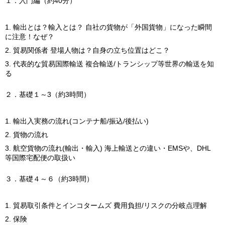
１．入門編（約40分）
輸出とは？輸入とは？ 自社の貨物が「外国貨物」になった瞬間
に注意！なぜ？
貿易関係者 登場人物は？自身の立ち位置はどこ？
代表的な貿易国際輸送 複合輸送/トランシップ等世界の輸送を知
る
２．基礎１～3（約3時間）
輸出入実務の流れ(コンテナ船/振込/後払い)
貨物の流れ
航空貨物の流れ(輸出・輸入) 海上輸送との違い・EMSや、DHL
等国際宅配便の取扱い
３．基礎４～６（約3時間）
貿易取引条件とインコタームズ 費用負担/リスクの分岐点理解
保険