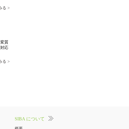
る >
く変質
の対応
る >
SIBA について
概要