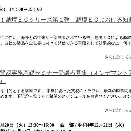
 14：00～15：00
！越境ＥＣシリーズ第１弾 越境ＥＣにおける知
症に伴い、海外との往来が一部制限されている中、越境ＥＣによる商
す。自社の製品を全世界に向けて発信できる手段として効果的な上、何
さらに詳しくみ
回貿易実務基礎セミナー受講者募集（オンデマンド
）
を目的とする講座です。 本当にあった貿易のトラブル、最新の時事問
深めます。下記①～③よりご希望のスケジュールをお選びください。オ
さらに詳しくみ
月20日（火）13:30〜16:00 西 部 / 令和4年12月21日（水）