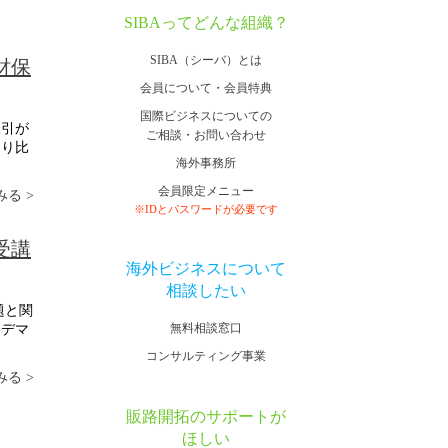
SIBAってどんな組織？
SIBA（シーバ）とは
財保
会員について・会員特典
国際ビジネスについての
取引が
ご相談・お問い合わせ
より比
海外事務所
会員限定メニュー
る >
※IDとパスワードが必要です
受講
海外ビジネスについて
相談したい
題と関
無料相談窓口
ンデマ
コンサルティング事業
る >
販路開拓のサポートが
ほしい