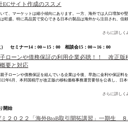
社ECサイト作成のススメ
いて、マーケットは縮小傾向にあります。一方、海外では人口増加や
欲は旺盛。特に高品質で安心できる日本の製品は海外から注目され、信
さらに詳しくみ
 セミナー14：00～15：00 相談会15：00～16：00
子ローンや債務保証の利用企業必聴！！ 改正版
概要と対応
と親子ローンや債務保証を組んでいる企業は今後、早急に金利や保証料
022年6月、本邦国税庁が改正版の移転価格事務運営要領を公表し、日本
さらに詳しくみ
より開始
ゼミ２０２２「海外BtoB取引開拓講習」一期生 