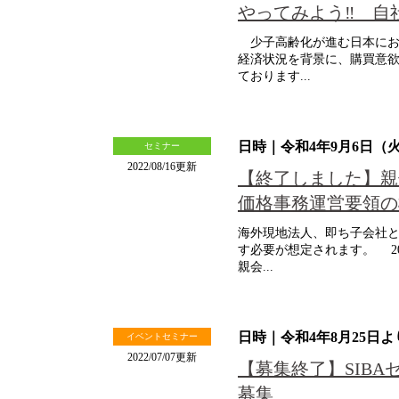
やってみよう‼ 自
少子高齢化が進む日本にお
経済状況を背景に、購買意
ております...
日時｜令和4年9月6日（火）
セミナー
2022/08/16更新
【終了しました】親
価格事務運営要領の
海外現地法人、即ち子会社
す必要が想定されます。 2
親会...
日時｜令和4年8月25日
イベントセミナー
2022/07/07更新
【募集終了】SIBA
募集