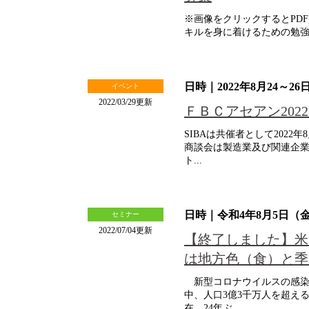
※画像をクリックするとPD
キルを身に着けるための勉強会
日時｜2022年8月24～
イベント
2022/03/29更新
ＦＢＣアセアン202
SIBAは共催者として202
商談会は製造業及び関連企
ト...
日時｜令和4年8月5日（金）
セミナー
2022/07/04更新
【終了しました】米
は地方色（食）と季
新型コロナウイルスの感染
中、人口3億3千万人を超え
在、24年ぶ...