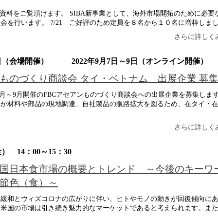
F資料をご覧頂けます。 SIBA新事業として、海外市場開拓のために必要
を行います。 7/21 ご好評のため定員を８名から１０名に増枠しました
さらに詳しくみ
26日（会場開催） 2022年9月7日～9日（オンライン開催）
2ものづくり商談会 タイ・ベトナム 出展企業 募
2年8月～9月開催のFBCアセアンものづくり商談会への出展企業を募集しま
業が材料や部品の現地調達、自社製品の販路拡大を図るため、在タイ・
さらに詳しくみ
 14：00～15：30
国日本食市場の概要とトレンド ～今後のキーワ
節色（食）～
緩和とウィズコロナの広がりに伴い、ヒトやモノの動きが回復傾向に
る米国の市場は引き続き魅力的なマーケットであると考えられます。ま