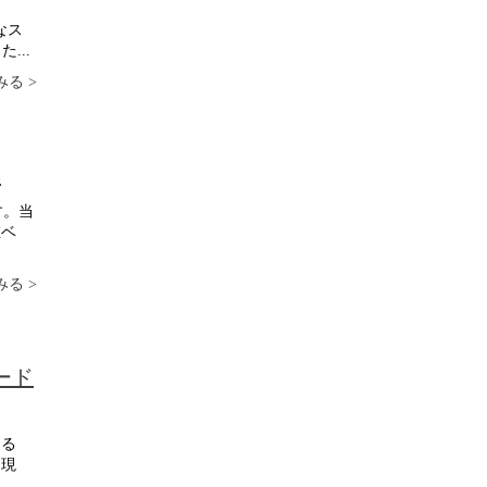
なス
...
る >
集
す。当
在ベ
る >
ード
ある
た現