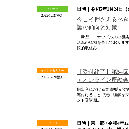
日時｜令和5年1月24日（火）
セミナー
2022/12/27更新
今こそ押さえるべき
護の傾向と対策
新型コロナウイルスの感染
活況の様相を呈しておりま
較的取組み...
【受付終了】第54
イベントセミナー
2022/12/20更新
＋オンライン座談会
輸出入における実務知識習得
連付けることで更に理解を
ンド受講期...
日時｜東 部 / 令和4年12
イベント