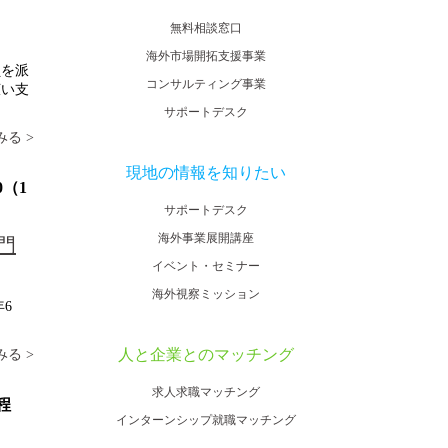
無料相談窓口
海外市場開拓支援事業
員を派
コンサルティング事業
広い支
サポートデスク
る >
現地の情報を知りたい
0（1
サポートデスク
海外事業展開講座
門
イベント・セミナー
海外視察ミッション
6
人と企業とのマッチング
る >
求人求職マッチング
日程
インターンシップ就職マッチング