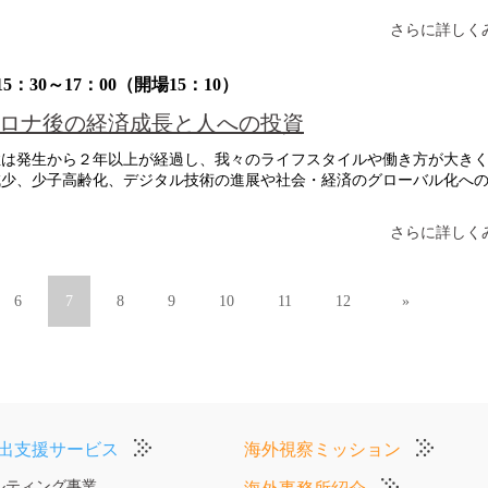
さらに詳しくみ
5：30～17：00（開場15：10）
ロナ後の経済成長と人への投資
は発生から２年以上が経過し、我々のライフスタイルや働き方が大き
減少、少子高齢化、デジタル技術の進展や社会・経済のグローバル化へ
さらに詳しくみ
6
7
8
9
10
11
12
»
出支援サービス
海外視察ミッション
ルティング事業