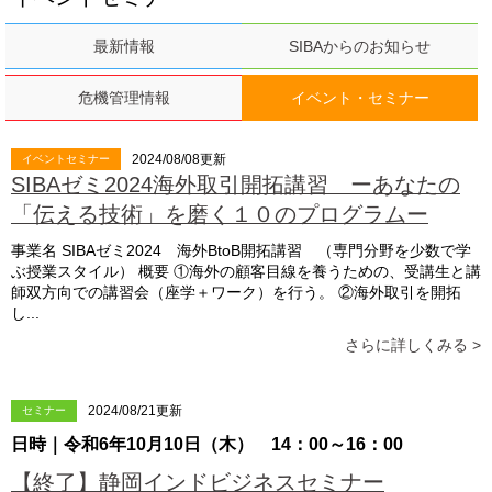
最新情報
SIBAからのお知らせ
危機管理情報
イベント・セミナー
2024/08/08更新
イベントセミナー
SIBAゼミ2024海外取引開拓講習 ーあなたの
「伝える技術」を磨く１０のプログラムー
事業名 SIBAゼミ2024 海外BtoB開拓講習 （専門分野を少数で学
ぶ授業スタイル） 概要 ①海外の顧客目線を養うための、受講生と講
師双方向での講習会（座学＋ワーク）を行う。 ②海外取引を開拓
し...
さらに詳しくみる >
2024/08/21更新
セミナー
日時｜令和6年10月10日（木） 14：00～16：00
【終了】静岡インドビジネスセミナー