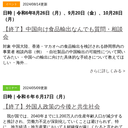
2024/08/14更新
イベント
日時｜令和6年8月26日（月）、9月20日（金）、10月28日
（月）
【終了】中国向け食品輸出なんでも質問・相談
会
対象 中国大陸、香港・マカオへの食品輸出を検討される静岡県内の
事業者 相談内容（例） ・自社製品の中国輸出の可能性について聞い
てみたい ・中国への輸出に向けた具体的な手続きについて教えてほ
しい ・海外...
さらに詳しくみる >
2024/05/09更新
セミナー
日時｜令和６年６月17日（月）
【終了】外国人政策の今後と共生社会
我が国では、2040年までに1,200万人の生産年齢人口が減少する
と推計され、労働力不足が深刻化していくことは避けられず、特
に、地方経済・地方産業において人材確保が厳しくなると言われて