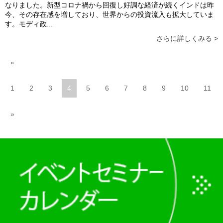
なりました。新型コロナ禍から回復し好調な経済が続くインドは昨
今、その存在感を増しており、世界からの投資流入も拡大していま
す。モディ政...
さらに詳しくみる >
«
1
2
3
4
5
6
7
8
9
10
11
»