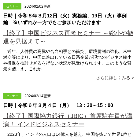
2024/02/02更新
セミナー
日時｜令和６年３月12日（火）実務編、19日（火）事例
編 ※いずれか一方でもご参加いただけます
【終了】中国ビジネス再考セミナー ～縮小や撤
退を見据えて～
近年、人件費の高騰や合弁相手との衝突、環境規制の強化、米中
対立等により、中国に進出している日系企業が現地のビジネス縮小
や撤退を検討せざるを得ない状況が見受けられます。このような背
景を踏まえ、これか...
さらに詳しくみる >
2024/02/14更新
セミナー
日時｜令和６年３月４日（月） 13：30～15：00
【終了】国際協力銀行（JBIC）首席駐在員が講
演！ インドビジネスセミナー
2023年、インドの人口は14億人を越え、中国を抜いて世界1位と